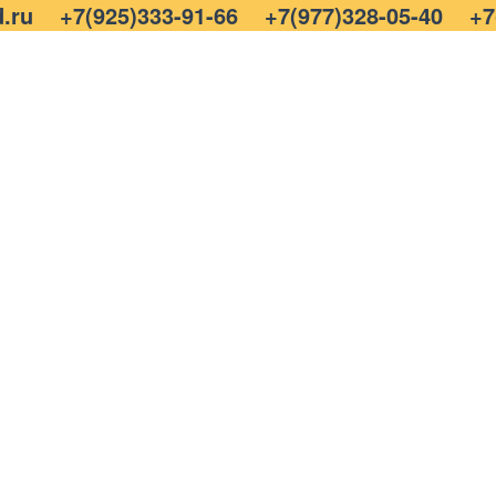
.ru
+7(925)333-91-66
+7(977)328-05-40
+7