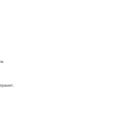
ти.
гранит.