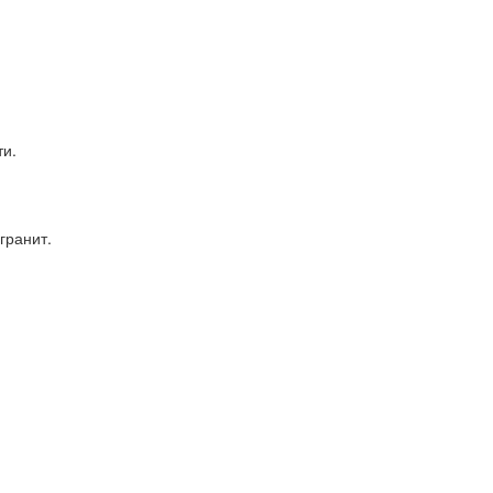
ти.
гранит.