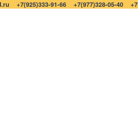
.ru
+7(925)333-91-66
+7(977)328-05-40
+7